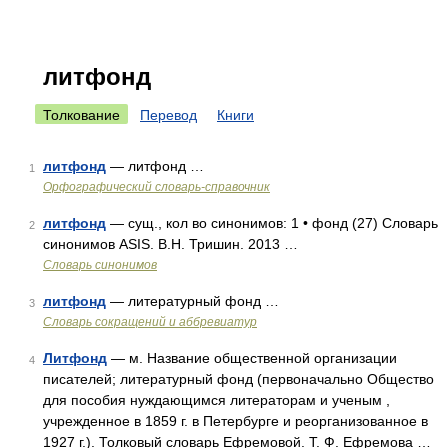
литфонд
Толкование
Перевод
Книги
литфонд
— литфонд …
1
Орфографический словарь-справочник
литфонд
— сущ., кол во синонимов: 1 • фонд (27) Словарь
2
синонимов ASIS. В.Н. Тришин. 2013 …
Словарь синонимов
литфонд
— литературный фонд …
3
Словарь сокращений и аббревиатур
Литфонд
— м. Название общественной организации
4
писателей; литературный фонд (первоначально Общество
для пособия нуждающимся литераторам и ученым ,
учрежденное в 1859 г. в Петербурге и реорганизованное в
1927 г.). Толковый словарь Ефремовой. Т. Ф. Ефремова …