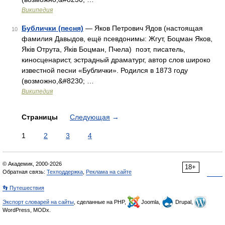
Википедия
Бублички (песня)
— Яков Петрович Ядов (настоящая
10
фамилия Давыдов, ещё псевдонимы: Жгут, Боцман Яков,
Яків Отрута, Якiв Боцман, Пчела) поэт, писатель,
киносценарист, эстрадный драматург, автор слов широко
известной песни «Бублички». Родился в 1873 году
(возможно,&#8230; …
Википедия
Страницы
Следующая
→
1
2
3
4
© Академик, 2000-2026
18+
Обратная связь:
Техподдержка
,
Реклама на сайте
👣 Путешествия
Экспорт словарей на сайты
, сделанные на PHP,
Joomla,
Drupal,
WordPress, MODx.