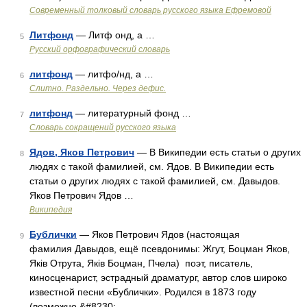
Современный толковый словарь русского языка Ефремовой
Литфонд
— Литф онд, а …
5
Русский орфографический словарь
литфонд
— литфо/нд, а …
6
Слитно. Раздельно. Через дефис.
литфонд
— литературный фонд …
7
Словарь сокращений русского языка
Ядов, Яков Петрович
— В Википедии есть статьи о других
8
людях с такой фамилией, см. Ядов. В Википедии есть
статьи о других людях с такой фамилией, см. Давыдов.
Яков Петрович Ядов …
Википедия
Бублички
— Яков Петрович Ядов (настоящая
9
фамилия Давыдов, ещё псевдонимы: Жгут, Боцман Яков,
Яків Отрута, Якiв Боцман, Пчела) поэт, писатель,
киносценарист, эстрадный драматург, автор слов широко
известной песни «Бублички». Родился в 1873 году
(возможно,&#8230; …